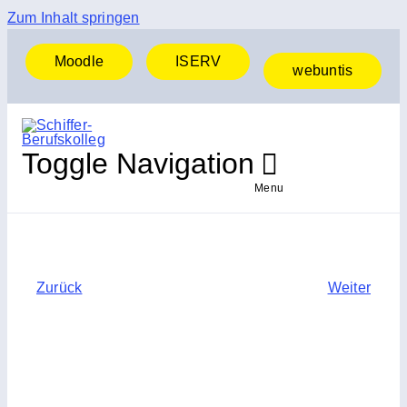
Zum Inhalt springen
Moodle
ISERV
webuntis
Toggle Navigation
Menu
Startseite
Zurück
Weiter
Aktuelles & News
Unsere Schule
Ausbildungsbereiche