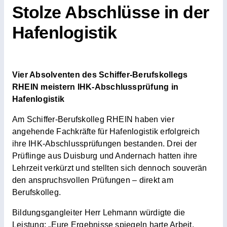
Stolze Abschlüsse in der
Duales Studium
Hafenlogistik
Service
Vier Absolventen des Schiffer-Berufskollegs
Kontakt
RHEIN meistern IHK-Abschlussprüfung in
Hafenlogistik
Am Schiffer-Berufskolleg RHEIN haben vier
angehende Fachkräfte für Hafenlogistik erfolgreich
ihre IHK-Abschlussprüfungen bestanden. Drei der
Prüflinge aus Duisburg und Andernach hatten ihre
Lehrzeit verkürzt und stellten sich dennoch souverän
den anspruchsvollen Prüfungen – direkt am
Berufskolleg.
Bildungsgangleiter Herr Lehmann würdigte die
Leistung: „Eure Ergebnisse spiegeln harte Arbeit,